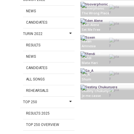
Croatia
Hooverphonic
NEWS
The Wrong Place
Belgium
CANDIDATES
Eden Alene
Set Me Free
TURIN 2022
Israel
Roxen
RESULTS
Amnesia
Romania
NEWS
Efendi
Mata Hari
CANDIDATES
Azerbaijan
Go_A
Shum
ALL SONGS
Ukraine
REHEARSALS
Destiny Chukunyere
Je me casse
TOP 250
Malta
RESULTS 2025
TOP 250 OVERVIEW