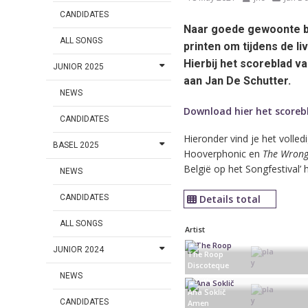
CANDIDATES
Naar goede gewoonte bie
ALL SONGS
printen om tijdens de li
Hierbij het scoreblad v
JUNIOR 2025
aan Jan De Schutter.
NEWS
Download hier het scoreb
CANDIDATES
Hieronder vind je het volled
BASEL 2025
Hooverphonic en
The Wrong
België op het Songfestival’
NEWS
Details total
CANDIDATES
ALL SONGS
Artist
JUNIOR 2024
The Roop
Discoteque
NEWS
Lithuania
Ana Soklič
CANDIDATES
Amen