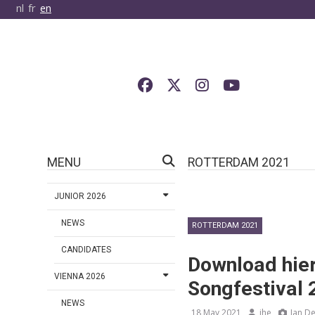
nl
fr
en
MENU
ROTTERDAM 2021
JUNIOR 2026
NEWS
ROTTERDAM 2021
CANDIDATES
Download hier
VIENNA 2026
Songfestival 
NEWS
18 May 2021
jhe
Jan De