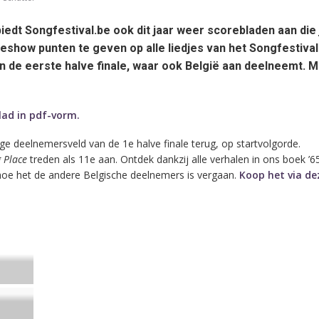
dt Songfestival.be ook dit jaar weer scorebladen aan die 
veshow punten te geven op alle liedjes van het Songfestival
an de eerste halve finale, waar ook België aan deelneemt. 
lad in pdf-vorm.
ige deelnemersveld van de 1e halve finale terug, op startvolgorde.
 Place
treden als 11e aan. Ontdek dankzij alle verhalen in ons boek ’6
 hoe het de andere Belgische deelnemers is vergaan.
Koop het via dez