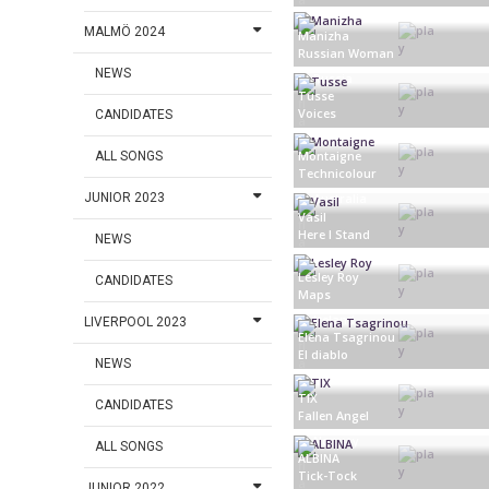
Slovenia
MALMÖ 2024
Manizha
Russian Woman
NEWS
Russia
Tusse
Voices
CANDIDATES
Sweden
ALL SONGS
Montaigne
Technicolour
JUNIOR 2023
Australia
Vasil
Here I Stand
NEWS
North Macedonia
Lesley Roy
CANDIDATES
Maps
Ireland
LIVERPOOL 2023
Elena Tsagrinou
El diablo
NEWS
Cyprus
TIX
CANDIDATES
Fallen Angel
Norway
ALL SONGS
ALBINA
Tick-Tock
JUNIOR 2022