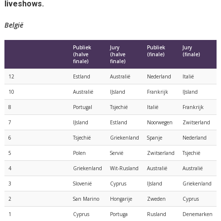
liveshows.
België
Publiek
Jury
Publiek
Jury
(halve
(halve
(finale)
(finale)
finale)
finale)
12
Estland
Australië
Nederland
Italië
10
Australië
IJsland
Frankrijk
IJsland
8
Portugal
Tsjechië
Italië
Frankrijk
7
IJsland
Estland
Noorwegen
Zwitserland
6
Tsjechië
Griekenland
Spanje
Nederland
5
Polen
Servië
Zwitserland
Tsjechië
4
Griekenland
Wit-Rusland
Australië
Australië
3
Slovenië
Cyprus
IJsland
Griekenland
2
San Marino
Hongarije
Zweden
Cyprus
1
Cyprus
Portuga
Rusland
Denemarken