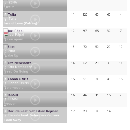
ZENA
Like It
11
120
60
60
4
Tulia
Fire of Love (Pali się)
12
97
65
32
7
Joci Pápai
Az én apám
13
70
50
20
10
Eliot
Wake Up
14
62
29
33
11
Oto Nemsadze
Keep On Going
15
51
8
43
15
Conan Osíris
Telemóveis
16
46
31
15
2
D-Moll
Heaven
17
23
9
14
3
Darude Feat. Sebastian Rejman
Look Away