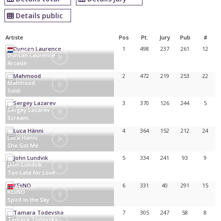
Details public
Artiste
Pos
Pt.
Jury
Pub
#
1
498
237
261
12
Pays-Bas
Duncan Laurence
Arcade
2
472
219
253
22
Mahmood
Soldi
Italie
3
370
126
244
5
Sergey Lazarev
Scream
Russie
4
364
152
212
24
Luca Hänni
She Got Me
Suisse
5
334
241
93
9
John Lundvik
Too Late for Love
Suède
6
331
40
291
15
Norvège
KEiiNO
Spirit in the Sky
7
305
247
58
8
Tamara Todevska