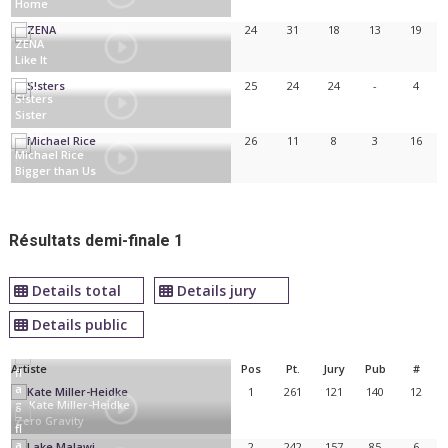
Home
Israël
24
31
18
13
19
ZENA
Like It
Biélorussie
25
24
24
-
4
S!sters
Sister
Allemagne
26
11
8
3
16
Michael Rice
Bigger than Us
Royaume-Uni
Résultats demi-finale 1
Details total
Details jury
Details public
Artiste
Pos
Pt.
Jury
Pub
#
1
261
121
140
12
Kate Miller-Heidke
Zero Gravity
2
242
157
85
6