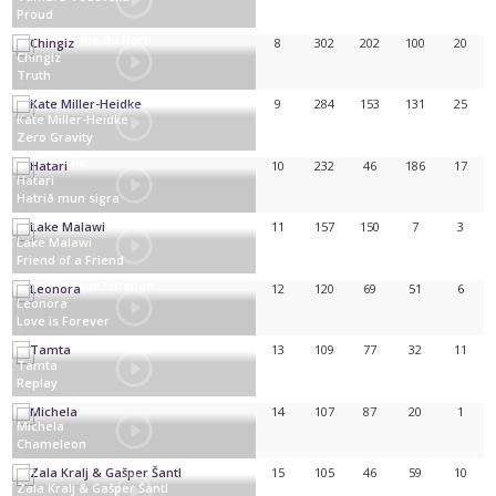
Proud
Macédoine du Nord
8
302
202
100
20
Chingiz
Truth
Azerbaïdjan
9
284
153
131
25
Kate Miller-Heidke
Zero Gravity
Australie
10
232
46
186
17
Hatari
Hatrið mun sigra
Islande
11
157
150
7
3
Lake Malawi
Friend of a Friend
République tchèque
12
120
69
51
6
Leonora
Love is Forever
Danemark
13
109
77
32
11
Tamta
Replay
Chypre
14
107
87
20
1
Michela
Chameleon
Malte
15
105
46
59
10
Zala Kralj & Gašper Šantl