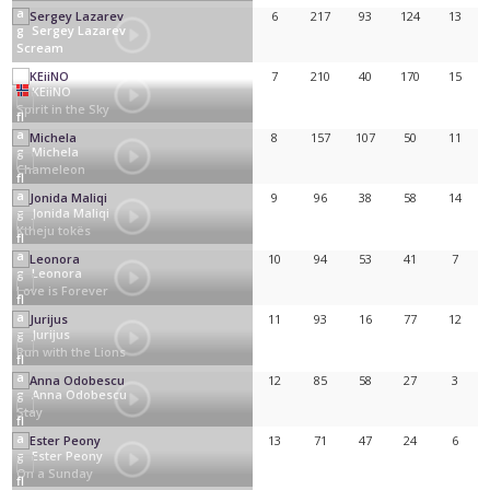
6
217
93
124
13
Sergey Lazarev
Scream
7
210
40
170
15
KEiiNO
Spirit in the Sky
8
157
107
50
11
Michela
Chameleon
9
96
38
58
14
Jonida Maliqi
Ktheju tokës
10
94
53
41
7
Leonora
Love is Forever
11
93
16
77
12
Jurijus
Run with the Lions
12
85
58
27
3
Anna Odobescu
Stay
13
71
47
24
6
Ester Peony
On a Sunday