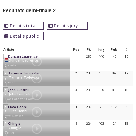
Résultats demi-finale 2
Details total
Details jury
Details public
Artiste
Pos
Pt.
Jury
Pub
#
1
280
140
140
16
Duncan Laurence
Arcade
2
239
155
84
17
Tamara Todevska
Proud
3
238
150
88
8
John Lundvik
Too Late for Love
4
232
95
137
4
Luca Hänni
She Got Me
5
224
103
121
18
Chingiz
Truth