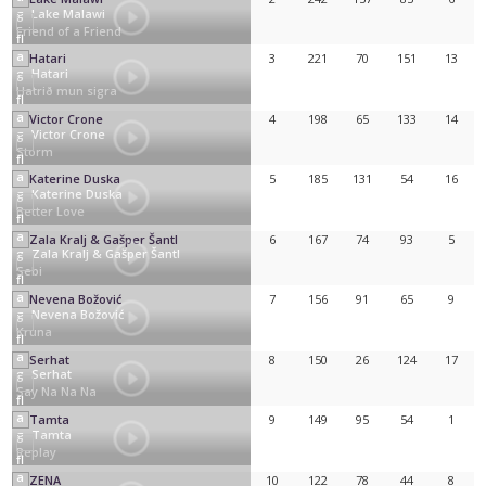
Lake Malawi
Friend of a Friend
3
221
70
151
13
Hatari
Hatrið mun sigra
4
198
65
133
14
Victor Crone
Storm
5
185
131
54
16
Katerine Duska
Better Love
6
167
74
93
5
Zala Kralj & Gašper Šantl
Sebi
7
156
91
65
9
Nevena Božović
Kruna
8
150
26
124
17
Serhat
Say Na Na Na
9
149
95
54
1
Tamta
Replay
10
122
78
44
8