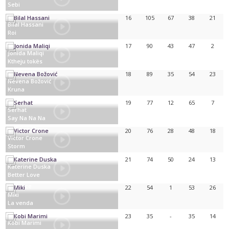
Sebi
Slovénie
16
105
67
38
21
Bilal Hassani
Roi
France
17
90
43
47
2
Jonida Maliqi
Ktheju tokës
Albanie
18
89
35
54
23
Nevena Božović
Kruna
Serbie
19
77
12
65
7
Serhat
Say Na Na Na
Saint-Marin
20
76
28
48
18
Victor Crone
Storm
Estonie
21
74
50
24
13
Katerine Duska
Better Love
Grèce
22
54
1
53
26
Miki
La venda
Espagne
23
35
-
35
14
Kobi Marimi