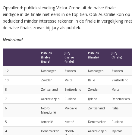
Opvallend: publiekslieveling Victor Crone uit de halve finale
eindigde in de finale niet eens in de top tien. Ook Australië kon op
beduidend minder interesse rekenen in de finale in vergelijking met
de halve finale, zowel bij jury als publiek.
Nederland
Publiek
Jury
Publiek
Jury
(halve
(halve
(finale)
(finale)
finale)
finale)
12
Noorwegen
Zweden
Noorwegen
Zweden
10
Zweden
Malta
Italië
Zwitserland
8
Zwitserland
Zwitserland
Zweden
Malta
7
Azerbeidzjan
Rusland
IJsland
Denemarken
6
Noord-
Moldavië
Zwitserland
Italië
Macedonië
5
Armenië
Kroatië
Denemarken
Rusland
4
Denemarken
Noord-
Azerbeidzjan
Tsjechië