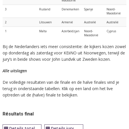
Macedonië
3
Rusland
Denemarken
Spanje
Noord-
Macedonië
2
Litouwen
Armenië
Australië
Australië
1
Malta
Azerbeidzjan
Noord-
Cyprus
Macedonië
Bij de Nederlanders iets meer consistentie: de kijkers kozen zowel
op donderdag als zaterdag voor KEiiNO uit Noorwegen, terwijl de
jury’s in beide shows voor John Lundvik uit Zweden kozen.
Alle uitslagen
De volledige resultaten van de finale en de halve finales vind je
terug in onderstaande tabellen. Klik op een land om het live
optreden uit de (halve) finale te bekijken.
Résultats final
Details total
Details jury