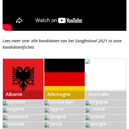
Lees meer over alle kandidaten van het Songfestival 2021 in onze
kandidatenfiches:
Albanie
Allemagne
Australie
Autriche
Azerbaïdjan
Belgique
Bulgarie
Chypre
Croatie
Danemark
Espagne
Estonie
Finlande
France
Géorgie