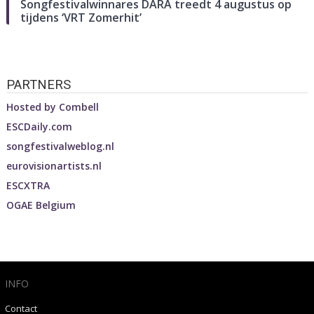
Songfestivalwinnares DARA treedt 4 augustus op
tijdens ‘VRT Zomerhit’
PARTNERS
Hosted by
Combell
ESCDaily.com
songfestivalweblog.nl
eurovisionartists.nl
ESCXTRA
OGAE Belgium
INFO
Contact