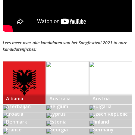
Lees meer over alle kandidaten van het Songfestival 2021 in onze
kandidatenfiches:
Albania
Australia
Austria
Azerbaijan
Belgium
Bulgaria
Croatia
Cyprus
Czech Republic
Denmark
Estonia
Finland
France
Georgia
Germany